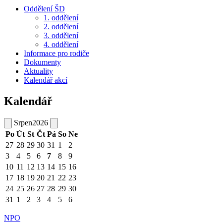
Oddělení ŠD
1. oddělení
2. oddělení
3. oddělení
4. oddělení
Informace pro rodiče
Dokumenty
Aktuality
Kalendář akcí
Kalendář
Srpen
2026
Po
Út
St
Čt
Pá
So
Ne
27
28
29
30
31
1
2
3
4
5
6
7
8
9
10
11
12
13
14
15
16
17
18
19
20
21
22
23
24
25
26
27
28
29
30
31
1
2
3
4
5
6
NPO