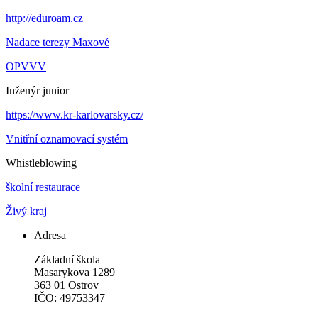
http://eduroam.cz
Nadace terezy Maxové
OPVVV
Inženýr junior
https://www.kr-karlovarsky.cz/
Vnitřní oznamovací systém
Whistleblowing
školní restaurace
Živý kraj
Adresa
Základní škola
Masarykova 1289
363 01 Ostrov
IČO: 49753347