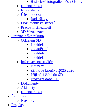
Historické fotografie města Ostrov
Kalendář akcí
E-podatelna
Úřední deska
Rada školy
Dokumenty ke stažení
Pracovní příležitosti
3D Vizualizace
Družina a školní klub
Oddělení ŠD
1. oddělení
2. oddělení
3. oddělení
4. oddělení
Informace pro rodiče
Platby za ŠD
Zájmové kroužky 2025⁄2026
Přijímání žáků do ŠD
Provozní doba ŠD
Dokumenty
Aktuality
Kalendář akcí
Školní sport
Novinky
Projekty