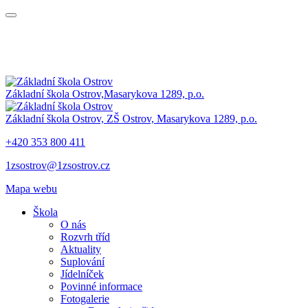
Základní škola Ostrov,
Masarykova 1289, p.o.
Základní škola Ostrov,
ZŠ Ostrov,
Masarykova 1289, p.o.
+420 353 800 411
1zsostrov@1zsostrov.cz
Mapa webu
Škola
O nás
Rozvrh tříd
Aktuality
Suplování
Jídelníček
Povinné informace
Fotogalerie