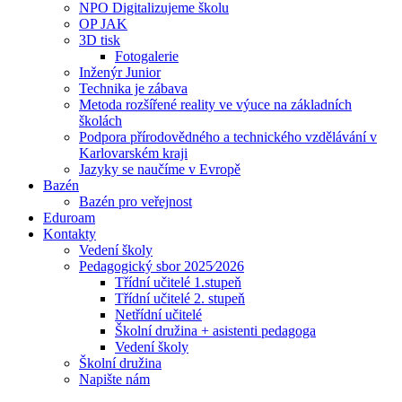
NPO Digitalizujeme školu
OP JAK
3D tisk
Fotogalerie
Inženýr Junior
Technika je zábava
Metoda rozšířené reality ve výuce na základních
školách
Podpora přírodovědného a technického vzdělávání v
Karlovarském kraji
Jazyky se naučíme v Evropě
Bazén
Bazén pro veřejnost
Eduroam
Kontakty
Vedení školy
Pedagogický sbor 2025⁄2026
Třídní učitelé 1.stupeň
Třídní učitelé 2. stupeň
Netřídní učitelé
Školní družina + asistenti pedagoga
Vedení školy
Školní družina
Napište nám