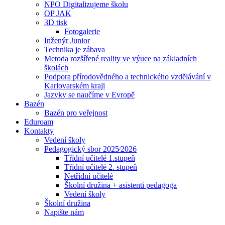
NPO Digitalizujeme školu
OP JAK
3D tisk
Fotogalerie
Inženýr Junior
Technika je zábava
Metoda rozšířené reality ve výuce na základních
školách
Podpora přírodovědného a technického vzdělávání v
Karlovarském kraji
Jazyky se naučíme v Evropě
Bazén
Bazén pro veřejnost
Eduroam
Kontakty
Vedení školy
Pedagogický sbor 2025⁄2026
Třídní učitelé 1.stupeň
Třídní učitelé 2. stupeň
Netřídní učitelé
Školní družina + asistenti pedagoga
Vedení školy
Školní družina
Napište nám