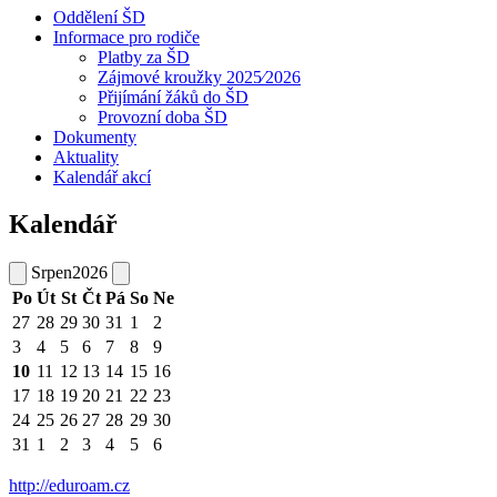
Oddělení ŠD
Informace pro rodiče
Platby za ŠD
Zájmové kroužky 2025⁄2026
Přijímání žáků do ŠD
Provozní doba ŠD
Dokumenty
Aktuality
Kalendář akcí
Kalendář
Srpen
2026
Po
Út
St
Čt
Pá
So
Ne
27
28
29
30
31
1
2
3
4
5
6
7
8
9
10
11
12
13
14
15
16
17
18
19
20
21
22
23
24
25
26
27
28
29
30
31
1
2
3
4
5
6
http://eduroam.cz