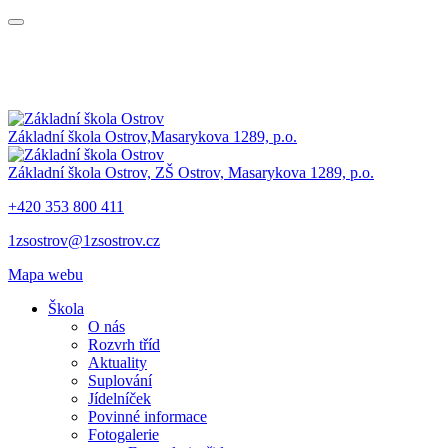
Základní škola Ostrov,
Masarykova 1289, p.o.
Základní škola Ostrov,
ZŠ Ostrov,
Masarykova 1289, p.o.
+420 353 800 411
1zsostrov@1zsostrov.cz
Mapa webu
Škola
O nás
Rozvrh tříd
Aktuality
Suplování
Jídelníček
Povinné informace
Fotogalerie