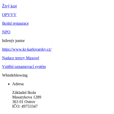
Živý kraj
OPVVV
školní restaurace
NPO
Inženýr junior
https://www.kr-karlovarsky.cz/
Nadace terezy Maxové
Vnitřní oznamovací systém
Whistleblowing
Adresa
Základní škola
Masarykova 1289
363 01 Ostrov
IČO: 49753347