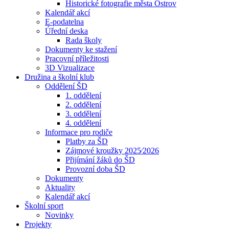
Historické fotografie města Ostrov
Kalendář akcí
E-podatelna
Úřední deska
Rada školy
Dokumenty ke stažení
Pracovní příležitosti
3D Vizualizace
Družina a školní klub
Oddělení ŠD
1. oddělení
2. oddělení
3. oddělení
4. oddělení
Informace pro rodiče
Platby za ŠD
Zájmové kroužky 2025⁄2026
Přijímání žáků do ŠD
Provozní doba ŠD
Dokumenty
Aktuality
Kalendář akcí
Školní sport
Novinky
Projekty