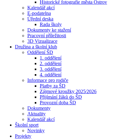
Historické fotografie města Ostrov
Kalendář akcí
E-podatelna
Úřední deska
Rada školy
Dokumenty ke stažení
Pracovní příležitosti
3D Vizualizace
Družina a školní klub
Oddělení ŠD
1. oddělení
2. oddělení
3. oddělení
4. oddělení
Informace pro rodiče
Platby za ŠD
Zájmové kroužky 2025⁄2026
Přijímání žáků do ŠD
Provozní doba ŠD
Dokumenty
Aktuality
Kalendář akcí
Školní sport
Novinky
Projekty