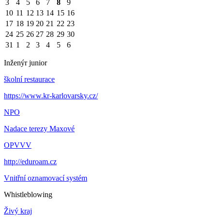
3
4
5
6
7
8
9
10
11
12
13
14
15
16
17
18
19
20
21
22
23
24
25
26
27
28
29
30
31
1
2
3
4
5
6
Inženýr junior
školní restaurace
https://www.kr-karlovarsky.cz/
NPO
Nadace terezy Maxové
OPVVV
http://eduroam.cz
Vnitřní oznamovací systém
Whistleblowing
Živý kraj