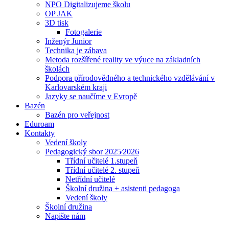
NPO Digitalizujeme školu
OP JAK
3D tisk
Fotogalerie
Inženýr Junior
Technika je zábava
Metoda rozšířené reality ve výuce na základních
školách
Podpora přírodovědného a technického vzdělávání v
Karlovarském kraji
Jazyky se naučíme v Evropě
Bazén
Bazén pro veřejnost
Eduroam
Kontakty
Vedení školy
Pedagogický sbor 2025⁄2026
Třídní učitelé 1.stupeň
Třídní učitelé 2. stupeň
Netřídní učitelé
Školní družina + asistenti pedagoga
Vedení školy
Školní družina
Napište nám