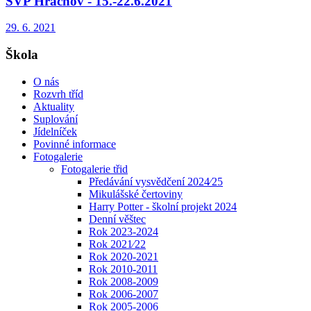
ŠVP Hrachov - 15.-22.6.2021
29. 6. 2021
Škola
O nás
Rozvrh tříd
Aktuality
Suplování
Jídelníček
Povinné informace
Fotogalerie
Fotogalerie třid
Předávání vysvědčení 2024⁄25
Mikulášské čertoviny
Harry Potter - školní projekt 2024
Denní věštec
Rok 2023-2024
Rok 2021⁄22
Rok 2020-2021
Rok 2010-2011
Rok 2008-2009
Rok 2006-2007
Rok 2005-2006