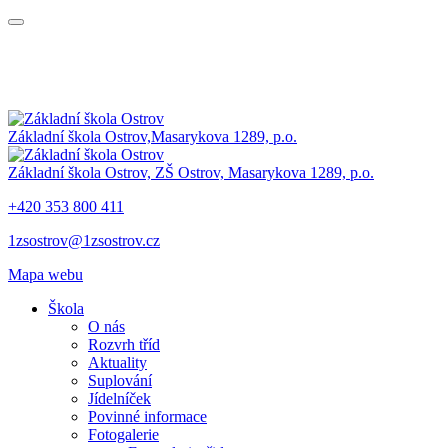
Základní škola Ostrov,
Masarykova 1289, p.o.
Základní škola Ostrov,
ZŠ Ostrov,
Masarykova 1289, p.o.
+420 353 800 411
1zsostrov@1zsostrov.cz
Mapa webu
Škola
O nás
Rozvrh tříd
Aktuality
Suplování
Jídelníček
Povinné informace
Fotogalerie