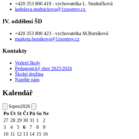
+420 353 800 419 - vychovatelka L. Studničková
ladislava.studnickova@1zsostrov.cz
IV. oddělení ŠD
+420 353 800 423 - vychovatelka M.Bursíková
marketa.bursikova@1zsostrov.cz
Kontakty
Vedení školy
Pedagogický sbor 2025⁄2026
Školní družina
Napište nám
Kalendář
Srpen
2026
Po
Út
St
Čt
Pá
So
Ne
27
28
29
30
31
1
2
3
4
5
6
7
8
9
10
11
12
13
14
15
16