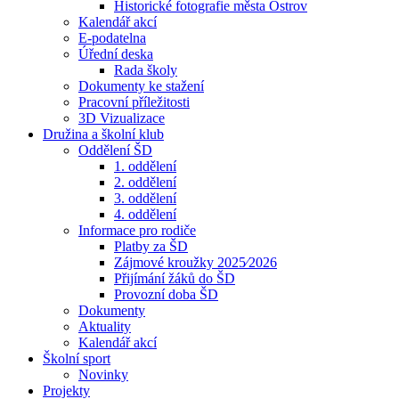
Historické fotografie města Ostrov
Kalendář akcí
E-podatelna
Úřední deska
Rada školy
Dokumenty ke stažení
Pracovní příležitosti
3D Vizualizace
Družina a školní klub
Oddělení ŠD
1. oddělení
2. oddělení
3. oddělení
4. oddělení
Informace pro rodiče
Platby za ŠD
Zájmové kroužky 2025⁄2026
Přijímání žáků do ŠD
Provozní doba ŠD
Dokumenty
Aktuality
Kalendář akcí
Školní sport
Novinky
Projekty