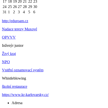
17
18
19
20
21
22
23
24
25
26
27
28
29
30
31
1
2
3
4
5
6
http://eduroam.cz
Nadace terezy Maxové
OPVVV
Inženýr junior
Živý kraj
NPO
Vnitřní oznamovací systém
Whistleblowing
školní restaurace
https://www.kr-karlovarsky.cz/
Adresa