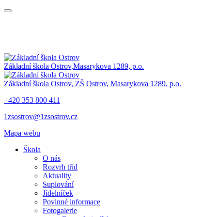
Základní škola Ostrov,
Masarykova 1289, p.o.
Základní škola Ostrov,
ZŠ Ostrov,
Masarykova 1289, p.o.
+420 353 800 411
1zsostrov@1zsostrov.cz
Mapa webu
Škola
O nás
Rozvrh tříd
Aktuality
Suplování
Jídelníček
Povinné informace
Fotogalerie