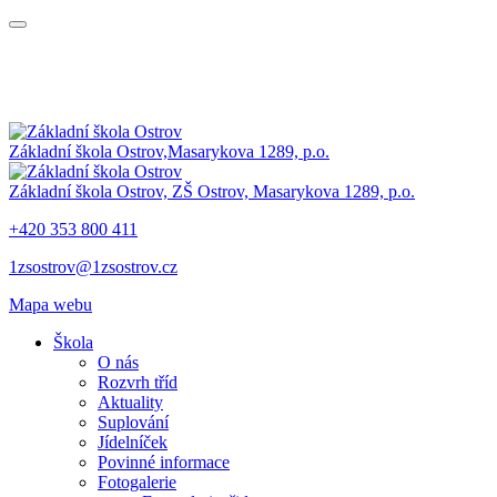
Základní škola Ostrov,
Masarykova 1289, p.o.
Základní škola Ostrov,
ZŠ Ostrov,
Masarykova 1289, p.o.
+420 353 800 411
1zsostrov@1zsostrov.cz
Mapa webu
Škola
O nás
Rozvrh tříd
Aktuality
Suplování
Jídelníček
Povinné informace
Fotogalerie