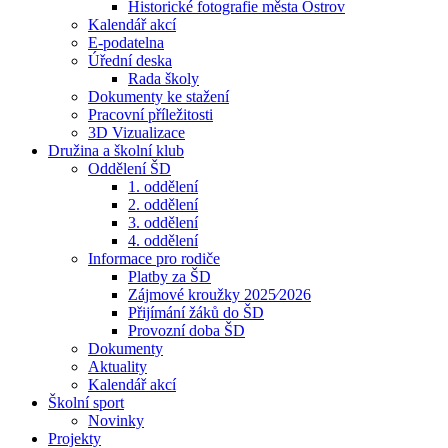
Historické fotografie města Ostrov
Kalendář akcí
E-podatelna
Úřední deska
Rada školy
Dokumenty ke stažení
Pracovní příležitosti
3D Vizualizace
Družina a školní klub
Oddělení ŠD
1. oddělení
2. oddělení
3. oddělení
4. oddělení
Informace pro rodiče
Platby za ŠD
Zájmové kroužky 2025⁄2026
Přijímání žáků do ŠD
Provozní doba ŠD
Dokumenty
Aktuality
Kalendář akcí
Školní sport
Novinky
Projekty