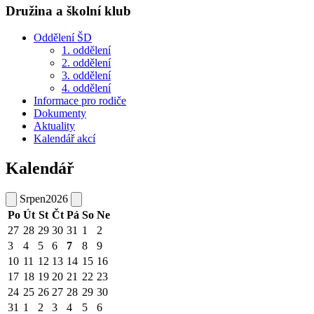
Družina a školní klub
Oddělení ŠD
1. oddělení
2. oddělení
3. oddělení
4. oddělení
Informace pro rodiče
Dokumenty
Aktuality
Kalendář akcí
Kalendář
Srpen
2026
Po
Út
St
Čt
Pá
So
Ne
27
28
29
30
31
1
2
3
4
5
6
7
8
9
10
11
12
13
14
15
16
17
18
19
20
21
22
23
24
25
26
27
28
29
30
31
1
2
3
4
5
6