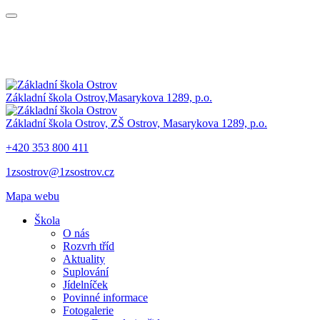
Základní škola Ostrov,
Masarykova 1289, p.o.
Základní škola Ostrov,
ZŠ Ostrov,
Masarykova 1289, p.o.
+420 353 800 411
1zsostrov@1zsostrov.cz
Mapa webu
Škola
O nás
Rozvrh tříd
Aktuality
Suplování
Jídelníček
Povinné informace
Fotogalerie