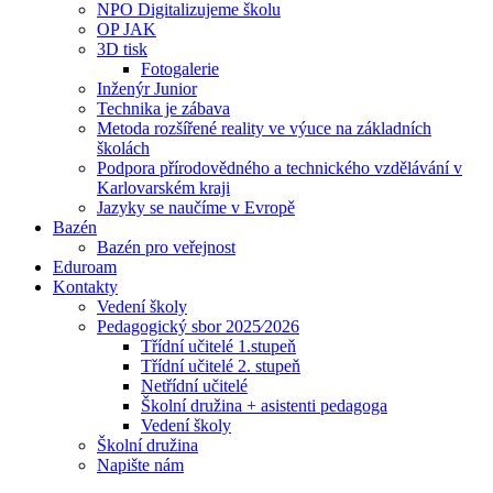
NPO Digitalizujeme školu
OP JAK
3D tisk
Fotogalerie
Inženýr Junior
Technika je zábava
Metoda rozšířené reality ve výuce na základních
školách
Podpora přírodovědného a technického vzdělávání v
Karlovarském kraji
Jazyky se naučíme v Evropě
Bazén
Bazén pro veřejnost
Eduroam
Kontakty
Vedení školy
Pedagogický sbor 2025⁄2026
Třídní učitelé 1.stupeň
Třídní učitelé 2. stupeň
Netřídní učitelé
Školní družina + asistenti pedagoga
Vedení školy
Školní družina
Napište nám