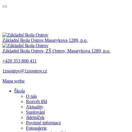
Základní škola Ostrov,
Masarykova 1289, p.o.
Základní škola Ostrov,
ZŠ Ostrov,
Masarykova 1289, p.o.
+420 353 800 411
1zsostrov@1zsostrov.cz
Mapa webu
Škola
O nás
Rozvrh tříd
Aktuality
Suplování
Jídelníček
Povinné informace
Fotogalerie