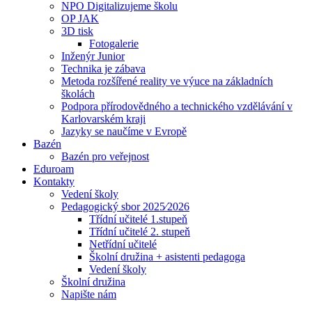
NPO Digitalizujeme školu
OP JAK
3D tisk
Fotogalerie
Inženýr Junior
Technika je zábava
Metoda rozšířené reality ve výuce na základních
školách
Podpora přírodovědného a technického vzdělávání v
Karlovarském kraji
Jazyky se naučíme v Evropě
Bazén
Bazén pro veřejnost
Eduroam
Kontakty
Vedení školy
Pedagogický sbor 2025⁄2026
Třídní učitelé 1.stupeň
Třídní učitelé 2. stupeň
Netřídní učitelé
Školní družina + asistenti pedagoga
Vedení školy
Školní družina
Napište nám