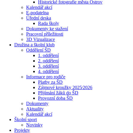
Historické fotografie města Ostrov
Kalendář akcí
E-podatelna
Úřední deska
Rada školy
Dokumenty ke stažení
Pracovní příležitosti
3D Vizualizace
Družina a školní klub
Oddělení ŠD
1. oddělení
2. oddělení
3. oddělení
4. oddělení
Informace pro rodiče
Platby za ŠD
Zájmové kroužky 2025⁄2026
Přijímání žáků do ŠD
Provozní doba ŠD
Dokumenty
Aktuality
Kalendář akcí
Školní sport
Novinky
Projekty