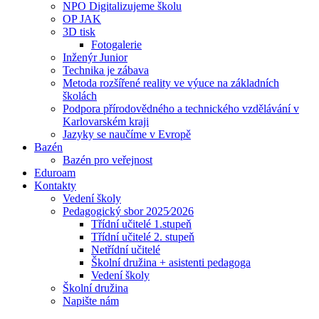
NPO Digitalizujeme školu
OP JAK
3D tisk
Fotogalerie
Inženýr Junior
Technika je zábava
Metoda rozšířené reality ve výuce na základních
školách
Podpora přírodovědného a technického vzdělávání v
Karlovarském kraji
Jazyky se naučíme v Evropě
Bazén
Bazén pro veřejnost
Eduroam
Kontakty
Vedení školy
Pedagogický sbor 2025⁄2026
Třídní učitelé 1.stupeň
Třídní učitelé 2. stupeň
Netřídní učitelé
Školní družina + asistenti pedagoga
Vedení školy
Školní družina
Napište nám