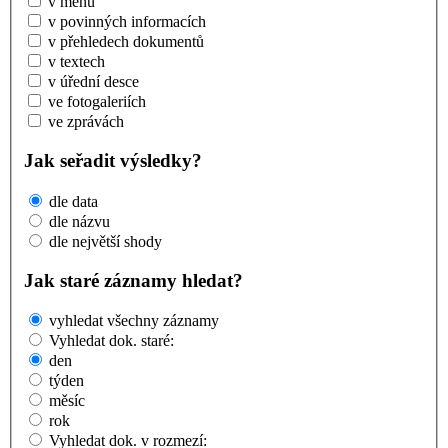
v menu
v povinných informacích
v přehledech dokumentů
v textech
v úřední desce
ve fotogaleriích
ve zprávách
Jak seřadit výsledky?
dle data
dle názvu
dle největší shody
Jak staré záznamy hledat?
vyhledat všechny záznamy
Vyhledat dok. staré:
den
týden
měsíc
rok
Vyhledat dok. v rozmezí: