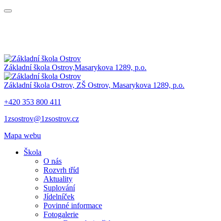
Základní škola Ostrov,
Masarykova 1289, p.o.
Základní škola Ostrov,
ZŠ Ostrov,
Masarykova 1289, p.o.
+420 353 800 411
1zsostrov@1zsostrov.cz
Mapa webu
Škola
O nás
Rozvrh tříd
Aktuality
Suplování
Jídelníček
Povinné informace
Fotogalerie