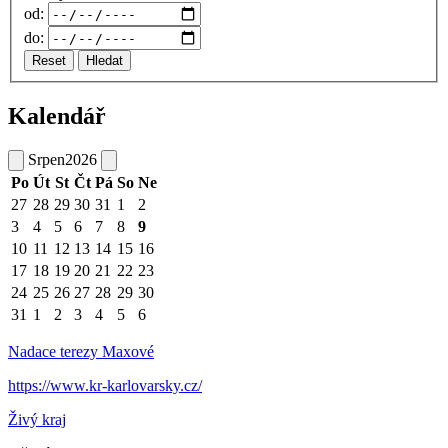
od:
do:
Reset
Hledat
Kalendář
Srpen
2026
Po
Út
St
Čt
Pá
So
Ne
27
28
29
30
31
1
2
3
4
5
6
7
8
9
10
11
12
13
14
15
16
17
18
19
20
21
22
23
24
25
26
27
28
29
30
31
1
2
3
4
5
6
Nadace terezy Maxové
https://www.kr-karlovarsky.cz/
Živý kraj