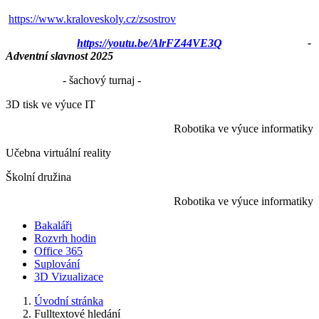
https://www.kraloveskoly.cz/zsostrov
https://youtu.be/AlrFZ44VE3Q
-
Adventní slavnost 2025
- šachový turnaj -
3D tisk ve výuce IT
Robotika ve výuce informatiky
Učebna virtuální reality
Školní družina
Robotika ve výuce informatiky
Bakaláři
Rozvrh hodin
Office 365
Suplování
3D Vizualizace
Úvodní stránka
Fulltextové hledání