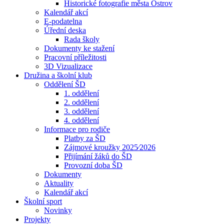
Historické fotografie města Ostrov
Kalendář akcí
E-podatelna
Úřední deska
Rada školy
Dokumenty ke stažení
Pracovní příležitosti
3D Vizualizace
Družina a školní klub
Oddělení ŠD
1. oddělení
2. oddělení
3. oddělení
4. oddělení
Informace pro rodiče
Platby za ŠD
Zájmové kroužky 2025⁄2026
Přijímání žáků do ŠD
Provozní doba ŠD
Dokumenty
Aktuality
Kalendář akcí
Školní sport
Novinky
Projekty