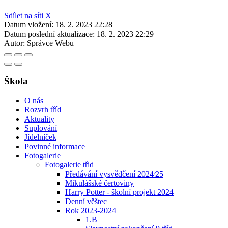
Sdílet na síti X
Datum vložení:
18. 2. 2023 22:28
Datum poslední aktualizace:
18. 2. 2023 22:29
Autor:
Správce Webu
Škola
O nás
Rozvrh tříd
Aktuality
Suplování
Jídelníček
Povinné informace
Fotogalerie
Fotogalerie třid
Předávání vysvědčení 2024⁄25
Mikulášské čertoviny
Harry Potter - školní projekt 2024
Denní věštec
Rok 2023-2024
1.B