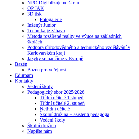
NPO Digitalizujeme školu
OP JAK
3D tisk
Fotogalerie
Inženýr Junior
Technika je zábava
Metoda rozšířené reality ve výuce na základních
školách
Podpora přírodovědného a technického vzdělávání v
Karlovarském kraji
Jazyky se naučíme v Evropě
Bazén
Bazén pro veřejnost
Eduroam
Kontakty
Vedení školy
Pedagogický sbor 2025⁄2026
Třídní učitelé 1.stupeň
Třídní učitelé 2. stupeň
Netřídní učitelé
Školní družina + asistenti pedagoga
Vedení školy
Školní družina
Napište nám