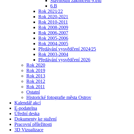
Slavnostní zakončení 9.tříd
6.B
Rok 2021⁄22
Rok 2020-2021
Rok 2010-2011
Rok 2008-2009
Rok 2006-2007
Rok 2005-2006
Rok 2004-2005
Předávání vysvědčení 2024⁄25
Rok 2003-2004
Předávání vysvědčení 2026
Rok 2020
Rok 2019
Rok 2013
Rok 2012
Rok 2011
Ostatní
Historické fotografie města Ostrov
Kalendář akcí
E-podatelna
Úřední deska
Dokumenty ke stažení
Pracovní příležitosti
3D Vizualizace