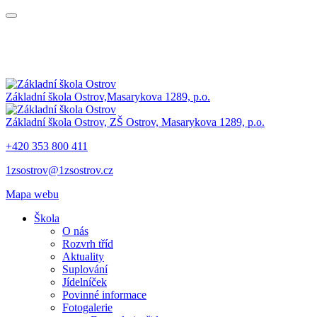
Základní škola Ostrov,
Masarykova 1289, p.o.
Základní škola Ostrov,
ZŠ Ostrov,
Masarykova 1289, p.o.
+420 353 800 411
1zsostrov@1zsostrov.cz
Mapa webu
Škola
O nás
Rozvrh tříd
Aktuality
Suplování
Jídelníček
Povinné informace
Fotogalerie