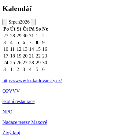
Kalendář
Srpen
2026
Po
Út
St
Čt
Pá
So
Ne
27
28
29
30
31
1
2
3
4
5
6
7
8
9
10
11
12
13
14
15
16
17
18
19
20
21
22
23
24
25
26
27
28
29
30
31
1
2
3
4
5
6
https://www.kr-karlovarsky.cz/
OPVVV
školní restaurace
NPO
Nadace terezy Maxové
Živý kraj