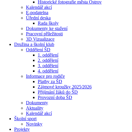
Historické fotografie města Ostrov
Kalendář akcí
E-podatelna
Úřední deska
Rada školy
Dokumenty ke stažení
Pracovní příležitosti
3D Vizualizace
Družina a školní klub
Oddělení ŠD
1. oddělení
2. oddělení
3. oddělení
4. oddělení
Informace pro rodiče
Platby za ŠD
Zájmové kroužky 2025⁄2026
Přijímání žáků do ŠD
Provozní doba ŠD
Dokumenty
Aktuality
Kalendář akcí
Školní sport
Novinky
Projekty