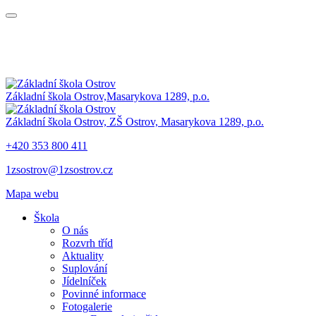
Základní škola Ostrov,
Masarykova 1289, p.o.
Základní škola Ostrov,
ZŠ Ostrov,
Masarykova 1289, p.o.
+420 353 800 411
1zsostrov@1zsostrov.cz
Mapa webu
Škola
O nás
Rozvrh tříd
Aktuality
Suplování
Jídelníček
Povinné informace
Fotogalerie