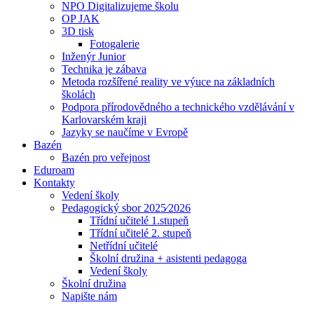
NPO Digitalizujeme školu
OP JAK
3D tisk
Fotogalerie
Inženýr Junior
Technika je zábava
Metoda rozšířené reality ve výuce na základních
školách
Podpora přírodovědného a technického vzdělávání v
Karlovarském kraji
Jazyky se naučíme v Evropě
Bazén
Bazén pro veřejnost
Eduroam
Kontakty
Vedení školy
Pedagogický sbor 2025⁄2026
Třídní učitelé 1.stupeň
Třídní učitelé 2. stupeň
Netřídní učitelé
Školní družina + asistenti pedagoga
Vedení školy
Školní družina
Napište nám