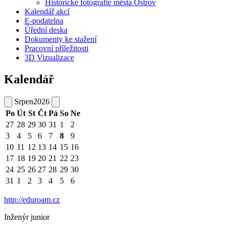
Historické fotografie města Ostrov
Kalendář akcí
E-podatelna
Úřední deska
Dokumenty ke stažení
Pracovní příležitosti
3D Vizualizace
Kalendář
Srpen
2026
Po
Út
St
Čt
Pá
So
Ne
27
28
29
30
31
1
2
3
4
5
6
7
8
9
10
11
12
13
14
15
16
17
18
19
20
21
22
23
24
25
26
27
28
29
30
31
1
2
3
4
5
6
http://eduroam.cz
Inženýr junior